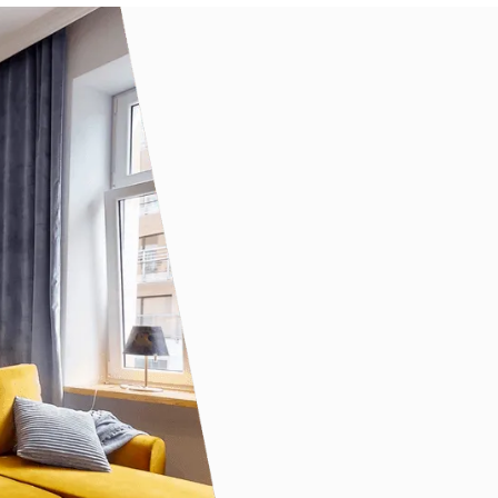
Nasze wyniki
200
+
20
+
Gości
Nieruchomości
obsługiwanych
zarządzaniu
rocznie