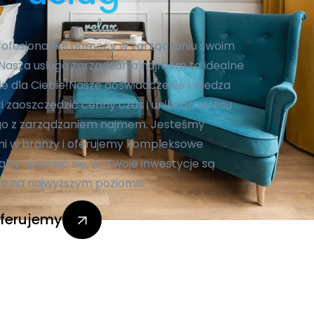
rofesjonalnej pomocy w zarządzaniu swoim
asza usługa zarządzania najmem to idealne
e dla Ciebie!Nasze doświadczenie i wiedza
 zaoszczędzić cenny czas i uniknąć stresu
o z zarządzaniem najmem. Jesteśmy
i w branży i oferujemy kompleksowe
aby upewnić się, że Twoje inwestycje są
e na najwyższym poziomie.
ferujemy