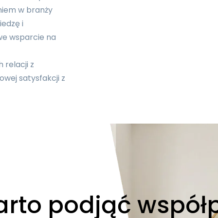
eniem w branży
edzę i
we wsparcie na
relacji z
owej satysfakcji z
arto podjąć współ