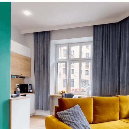
99
%
Satysfakcja klientów
wg Booking.com