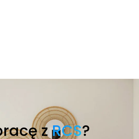
pracę z
RCS
?