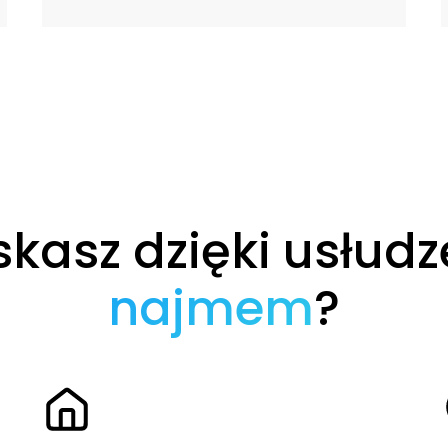
skasz dzięki usłud
najmem
?