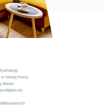
y
atysfakcję
o w naszej mocy,
g. Nasze
podejściu do
walifikowanych