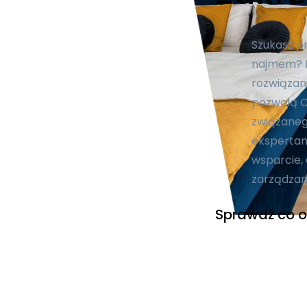
Szukasz p
najmem? N
rozwiązani
pozwolą Ci
związaneg
ekspertam
wsparcie, 
zarządzan
Sprawdź co o