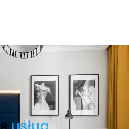
es
usług