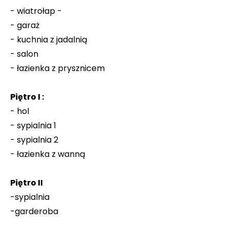
- wiatrołap -
- garaż
- kuchnia z jadalnią
- salon
- łazienka z prysznicem
Piętro I :
- hol
- sypialnia 1
- sypialnia 2
- łazienka z wanną
Piętro II
-sypialnia
-garderoba