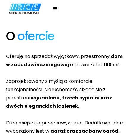
O
ofercie
Oferuję na sprzedaż wyjątkowy, przestronny
dom
w zabudowie szeregowej
o powierzchni
150 m
².
Zaprojektowany z myślą o komforcie i
funkcjonalności. Nieruchomość składa się z
przestronnego
salonu, trzech sypialni oraz
dwóch
eleganckich łazienek
.
Dużo miejsc do przechowywania. Dodatkowo, dom
wyposażony jest w
garaż oraz zadbany ogród,