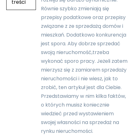
treści
Równie szybko zmieniają się
przepisy podatkowe oraz przepisy
Samodzielna
Plan
Dokumenty
Wycena
Ogłoszenie
Jak
związane z ze sprzedażą domów i
sprzedaż
sprzedaży
konieczne
nieruchomości
sprzedaży
sprzedać
mieszkań. Dodatkowo konkurencja
nieruchomości
nieruchomości
przy
na
mieszkania
mieszkanie
jest spora. Aby dobrze sprzedać
— o
sprzedaży
sprzedaż
z
swoją nieruchomość,trzeba
czym
nieruchomości
kredytem
wykonać sporo pracy. Jeżeli zatem
pamiętać?
hipotecznym?
mierzysz się z zamiarem sprzedaży
nieruchomości i nie wiesz, jak to
zrobić, ten artykuł jest dla Ciebie.
Przedstawiamy w nim kilka faktów,
o których musisz koniecznie
wiedzieć przed wystawieniem
swojej własności na sprzedaż na
rynku nieruchomości.