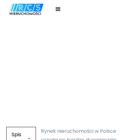
Mateusz Łukaszewski
|
November 21, 2021
|
BLOG
Jak sprzedać
nieruchomość? To
warto wiedzieć!
Rynek nieruchomości w Polsce
Spis
rozwija się bardzo dynamicznie.